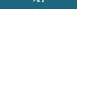
Menu
Home
OKR+
Angebote
Raum
Über mich
Termin vereinbaren
Impressum
Kontakt
sonja@andershier.team
+43 681 84461865